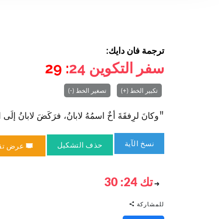
ترجمة فان دايك:
سفر التكوين
24
: 29
تكبير الخط (+)
تصغير الخط (-)
"وكانَ لرِفقَةَ أخٌ اسمُهُ لابانُ، فرَكَضَ لابانُ إلَى الرَّج
نسخ الآية
حذف التشكيل
عرض تق
تك 24: 30
للمشاركة