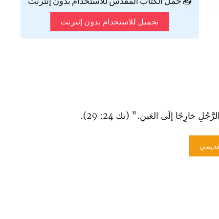
📥 حمّل الكتاب المقدس للاستخدام بدون إنترنت
تحميل للاستخدام بدون إنترنت
ُلِ خارِجًا إلَى العَينِ." (تك 24: 29).
ديمي