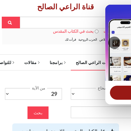
قناة الراعي الصالح
 في الويبسايت
بحث في الكتاب المقدس
:
خبزنا اليومي
الخلاص
الحرب الروحية
قرأت لك
‹
ة
خدمات الراعي الصالح
برامجنا
مقالات
للتواص
الإصحاح
من الآية
بحث