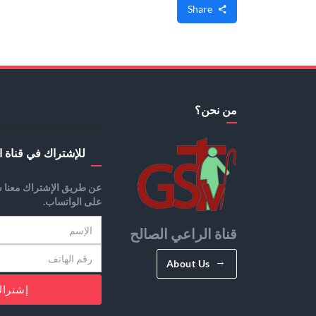
Share
من نحن؟
للإشتراك في قناة ا
عن طريق الإشتراك معنا س
على الواتساب.
قناة الراعي الصالح
About Us
إشترا