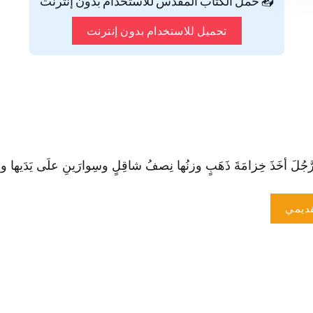
📥 حمّل الكتاب المقدس للاستخدام بدون إنترنت
تحميل للاستخدام بدون إنترنت
لَ أخَذَ خِزامَةَ ذَهَبٍ وزنُها نِصفُ شاقِلٍ وسِوارَينِ علَى يَدَيها وزنُهُم
ديمي