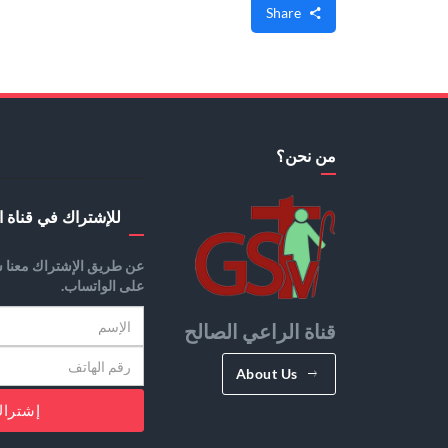
Share
من نحن؟
للإشتراك في قناة ا
عن طريق الإشتراك معنا س
على الواتساب.
قناة الراعي الصالح
About Us
إشترا