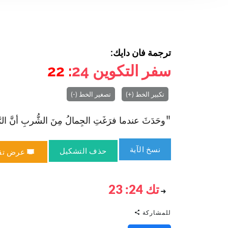
ترجمة فان دايك:
سفر التكوين
24
: 22
تكبير الخط (+)
تصغير الخط (-)
"وحَدَثَ عندما فرَغَتِ الجِمالُ مِنَ الشُّربِ أنَّ الرَّجُ
نسخ الآية
حذف التشكيل
عرض تق
تك 24: 23
للمشاركة