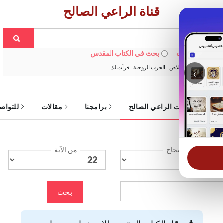
قناة الراعي الصالح
 في الويبسايت
بحث في الكتاب المقدس
:
خبزنا اليومي
الخلاص
الحرب الروحية
قرأت لك
‹
ة
خدمات الراعي الصالح
برامجنا
مقالات
للتواص
الإصحاح
من الآية
بحث