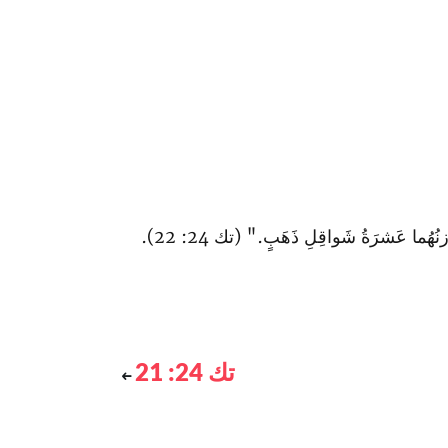
ا عَشرَةُ شَواقِلِ ذَهَبٍ." (تك 24: 22).
تك 24: 21