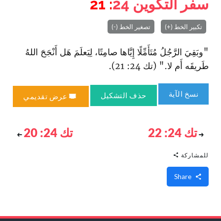
سفر التكوين
24
: 21
تكبير الخط (+)
تصغير الخط (-)
"وبَقِيَ الرَّجُلُ مُتَأَمِّلًا إِيَّاها صامِتًا، لِيَعلَمَ هَل أَنْجَحَ اللهُ
طَريقَه أَم لا." (تك 24: 21).
نسخ الآية
حذف التشكيل
عرض تقديمي
تك 24: 22
تك 24: 20
للمشاركة
Share