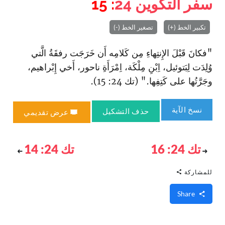
سفر التكوين
24
: 15
تكبير الخط (+)
تصغير الخط (-)
"فكانَ قَبْلَ الإِنتِهاءِ مِن كَلامِه أَن خَرَجَت رفقَةُ الَّتي
وُلِدَت لِبَتوئيل، اِبْنِ مِلْكَة، اِمْرَأَةِ ناحور، أَخي إِبْراهيم،
وجَرَّتُها على كَتِفِها." (تك 24: 15).
نسخ الآية
حذف التشكيل
عرض تقديمي
تك 24: 16
تك 24: 14
للمشاركة
Share