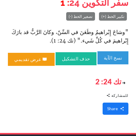
سفر التكوين
24
: 1
تكبير الخط (+)
تصغير الخط (-)
"وشاخَ إِبْراهيمُ وطَعَنَ في السِّنّ، وكانَ الرَّبُّ قد بارَكَ
إِبْراهيمَ في كُلِّ شَيء." (تك 24: 1).
نسخ الآية
حذف التشكيل
عرض تقديمي
تك 24: 2
للمشاركة
Share