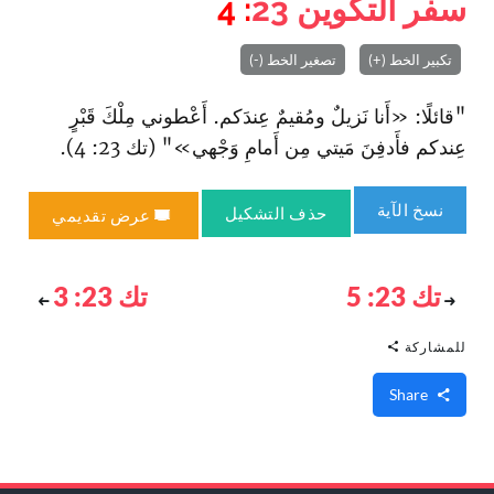
سفر التكوين
23
: 4
تكبير الخط (+)
تصغير الخط (-)
"قائلًا: «أَنا نَزيلٌ ومُقيمٌ عِندَكم. أَعْطوني مِلْكَ قَبْرٍ
عِندكم فأَدفِنَ مَيتي مِن أَمامِ وَجْهي»" (تك 23: 4).
نسخ الآية
حذف التشكيل
عرض تقديمي
تك 23: 5
تك 23: 3
للمشاركة
Share