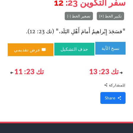
سفر التكوين
23
: 12
تكبير الخط (+)
تصغير الخط (-)
"فسَجَدَ إِبْراهيمُ أَمامَ أَهْلِ البَلَد،" (تك 23: 12).
نسخ الآية
حذف التشكيل
عرض تقديمي
تك 23: 13
تك 23: 11
للمشاركة
Share