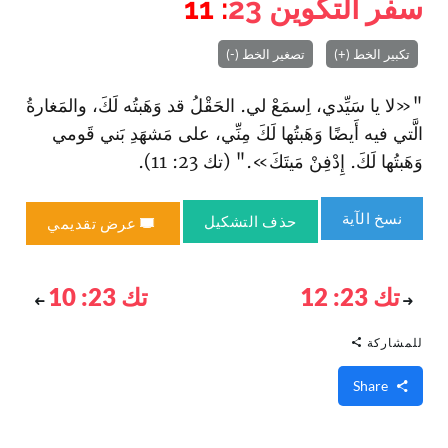
سفر التكوين
23
: 11
تكبير الخط (+)
تصغير الخط (-)
"«لا يا سَيِّدي، اِسمَعْ لي. الحَقْلُ قد وَهَبتُه لَكَ، والمَغارةُ
الَّتي فيه أَيضًا وَهَبتُها لَكَ مِنِّي، على مَشهَدِ بَني قَومي
وَهَبتُها لَكَ. إِدْفِنْ مَيتَكَ»." (تك 23: 11).
نسخ الآية
حذف التشكيل
عرض تقديمي
تك 23: 12
تك 23: 10
للمشاركة
Share