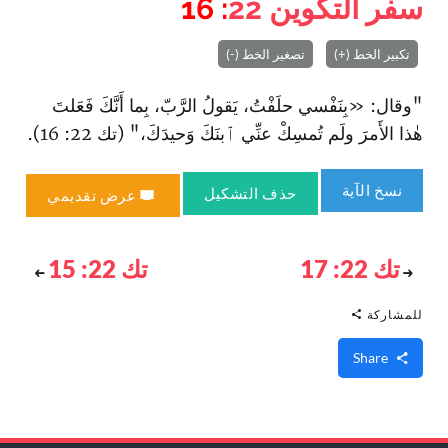
سفر التكوين
22
: 16
تكبير الخط (+)
تصغير الخط (-)
"وقال: «بِنَفْسي حلَفْتُ، يَقولُ الرَّبّ، بِما أَنَّكَ فَعَلتَ
هٰذا الأَمرَ ولَم تُمسِكْ عنِّي ٱبنَكَ وَحيدَكَ،" (تك 22: 16).
نسخ الآية
حذف التشكيل
عرض تقديمي
تك 22: 17
تك 22: 15
للمشاركة
Share