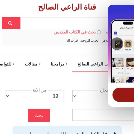
قناة الراعي الصالح
 في الويبسايت
بحث في الكتاب المقدس
:
خبزنا اليومي
الخلاص
الحرب الروحية
قرأت لك
‹
ة
خدمات الراعي الصالح
برامجنا
مقالات
للتواص
الإصحاح
من الآية
بحث