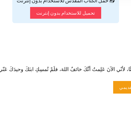
📥 حمّل الكتاب المقدس للاستخدام بدون إنترنت
تحميل للاستخدام بدون إنترنت
ا، لأنّي الآنَ عَلِمتُ أنَّكَ خائفٌ اللهَ، فلَمْ تُمسِكِ ابنَكَ وحيدَكَ عَنّي»."
ديمي