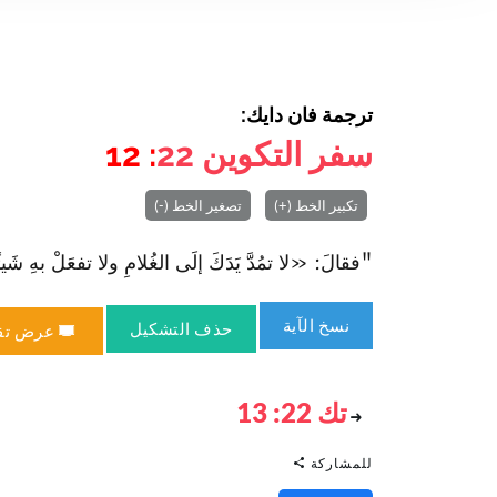
ترجمة فان دايك:
سفر التكوين
22
: 12
تكبير الخط (+)
تصغير الخط (-)
"فقالَ: «لا تمُدَّ يَدَكَ إلَى الغُلامِ ولا تفعَلْ بهِ شَيئً
نسخ الآية
حذف التشكيل
عرض تق
تك 22: 13
للمشاركة