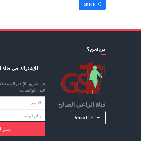
Share
من نحن؟
للإشتراك في قناة ا
عن طريق الإشتراك معنا س
على الواتساب.
قناة الراعي الصالح
About Us
إشترا