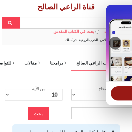
قناة الراعي الصالح
 في الويبسايت
بحث في الكتاب المقدس
:
خبزنا اليومي
الخلاص
الحرب الروحية
قرأت لك
‹
ة
خدمات الراعي الصالح
برامجنا
مقالات
للتواص
الإصحاح
من الآية
بحث