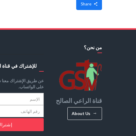
Share
من نحن؟
للإشتراك في قناة ا
عن طريق الإشتراك معنا س
على الواتساب.
قناة الراعي الصالح
About Us
إشترا