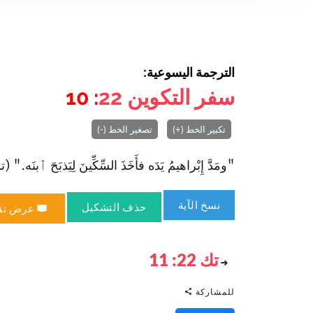
الترجمة اليسوعية:
سفر التكوين
22
: 10
تكبير الخط (+)
تصغير الخط (-)
"ومَدَّ إِبْراهيمُ يَدَه فأَخَذَ السِّكِّينَ لِيَذبَحَ ٱبنَه." (تك 22: 0
نسخ الآية
حذف التشكيل
عرض تق
تك 22: 11
للمشاركة