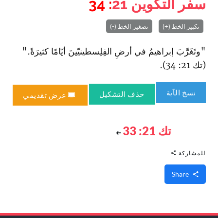
سفر التكوين
21
: 34
تكبير الخط (+)
تصغير الخط (-)
"وتَغَرَّبَ إبراهيمُ في أرضِ الفِلِسطينيّينَ أيّامًا كثيرَةً."
(تك 21: 34).
نسخ الآية
حذف التشكيل
عرض تقديمي
تك 21: 33
للمشاركة
Share