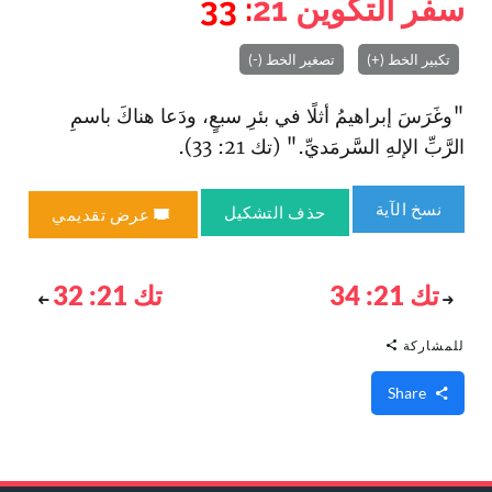
سفر التكوين
21
: 33
تكبير الخط (+)
تصغير الخط (-)
"وغَرَسَ إبراهيمُ أثلًا في بئرِ سبعٍ، ودَعا هناكَ باسمِ
الرَّبِّ الإلهِ السَّرمَديِّ." (تك 21: 33).
نسخ الآية
حذف التشكيل
عرض تقديمي
تك 21: 34
تك 21: 32
للمشاركة
Share