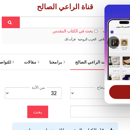
قناة الراعي الصالح
 في الويبسايت
بحث في الكتاب المقدس
:
خبزنا اليومي
الخلاص
الحرب الروحية
قرأت لك
‹
ة
خدمات الراعي الصالح
برامجنا
مقالات
للتواص
الإصحاح
من الآية
بحث