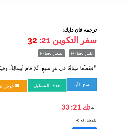
ترجمة فان دايك:
سفر التكوين
21
: 32
تكبير الخط (+)
تصغير الخط (-)
"فقَطَعا ميثاقًا في بئرِ سبعٍ، ثُمَّ قامَ أبيمالِكُ وفيكو
نسخ الآية
حذف التشكيل
عرض تق
تك 21: 33
للمشاركة