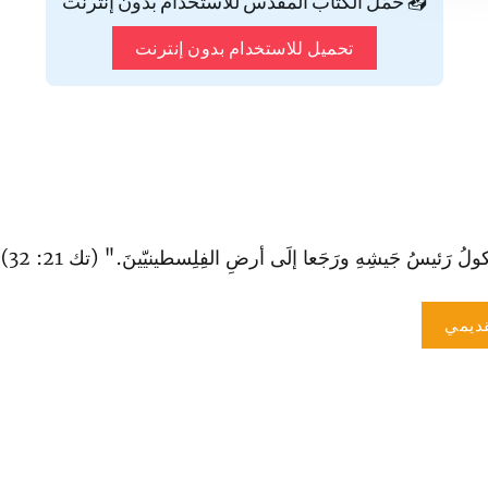
📥 حمّل الكتاب المقدس للاستخدام بدون إنترنت
تحميل للاستخدام بدون إنترنت
لُ رَئيسُ جَيشِهِ ورَجَعا إلَى أرضِ الفِلِسطينيّينَ." (تك 21: 32).
ديمي