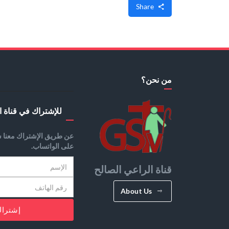
Share
من نحن؟
للإشتراك في قناة ا
عن طريق الإشتراك معنا س
على الواتساب.
قناة الراعي الصالح
About Us
إشترا