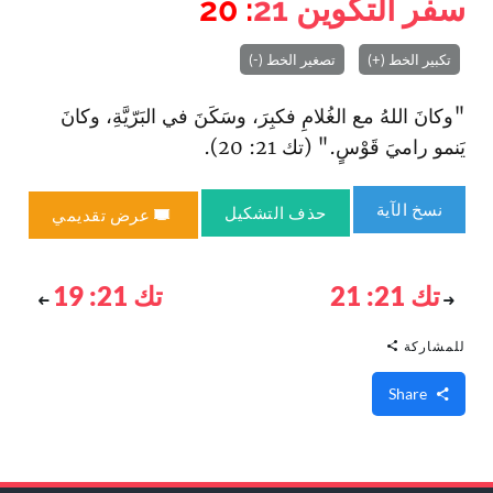
سفر التكوين
21
: 20
تكبير الخط (+)
تصغير الخط (-)
"وكانَ اللهُ مع الغُلامِ فكبِرَ، وسَكَنَ في البَرّيَّةِ، وكانَ
يَنمو راميَ قَوْسٍ." (تك 21: 20).
نسخ الآية
حذف التشكيل
عرض تقديمي
تك 21: 21
تك 21: 19
للمشاركة
Share