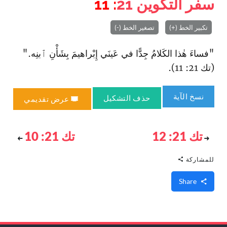
سفر التكوين
21
: 11
تكبير الخط (+)
تصغير الخط (-)
"فساءَ هٰذا الكَلامُ جِدًّا في عَينَي إِبْراهيمَ بِشَأْنِ ٱبنِه."
(تك 21: 11).
نسخ الآية
حذف التشكيل
عرض تقديمي
تك 21: 12
تك 21: 10
للمشاركة
Share