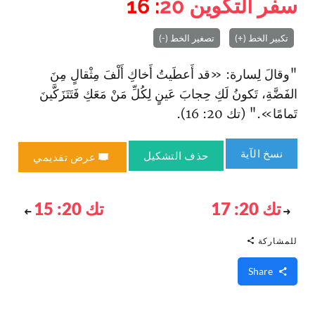
سفر التكوين
20
: 16
تكبير الخط (+)
تصغير الخط (-)
"وقالَ لِسارة: «قد أَعطَيتُ أَخاكِ أَلْفَ مِثْقالٍ مِنَ
الفَضَّةِ، تَكونُ لَكِ حِجابَ عَينٍ لِكُلِّ مَنْ مَعَكِ فَتَتَزَكَّينَ
تَمامًا»." (تك 20: 16).
نسخ الآية
حذف التشكيل
عرض تقديمي
تك 20: 17
تك 20: 15
للمشاركة
Share