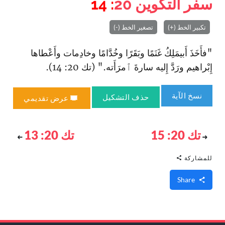
سفر التكوين
20
: 14
تكبير الخط (+)
تصغير الخط (-)
"فأَخَذَ أَبيمَلِكُ غَنَمًا وبَقَرًا وخُدَّامًا وخادِمات وأَعْطاها
إِبْراهيم ورَدَّ إِليه سارةَ ٱمرَأَته." (تك 20: 14).
نسخ الآية
حذف التشكيل
عرض تقديمي
تك 20: 15
تك 20: 13
للمشاركة
Share