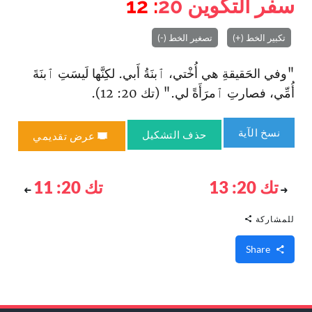
سفر التكوين
20
: 12
تكبير الخط (+)
تصغير الخط (-)
"وفي الحَقيقةِ هي أُخْتي، ٱبنَةُ أَبي. لكِنَّها لَيسَتِ ٱبنَةَ
أُمِّي، فصارتِ ٱمرَأَةً لي." (تك 20: 12).
نسخ الآية
حذف التشكيل
عرض تقديمي
تك 20: 13
تك 20: 11
للمشاركة
Share