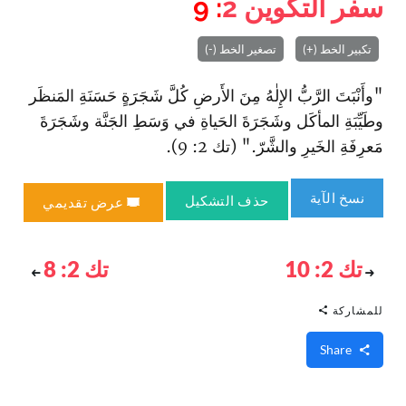
سفر التكوين
2
: 9
تكبير الخط (+)
تصغير الخط (-)
"وأَنْبَتَ الرَّبُّ الإِلٰهُ مِنَ الأَرضِ كُلَّ شَجَرَةٍ حَسَنَةِ المَنظَر
وطَيِّبَةِ المأكَل وشَجَرَةَ الحَياةِ في وَسَطِ الجَنَّة وشَجَرَةَ
مَعرِفَةِ الخَيرِ والشَّرّ." (تك 2: 9).
نسخ الآية
حذف التشكيل
عرض تقديمي
تك 2: 10
تك 2: 8
للمشاركة
Share