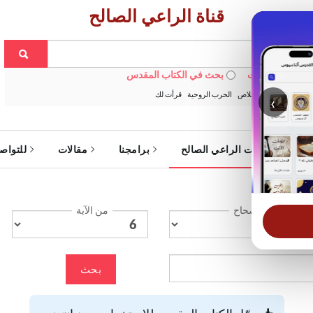
قناة الراعي الصالح
 في الويبسايت
بحث في الكتاب المقدس
:
خبزنا اليومي
الخلاص
الحرب الروحية
قرأت لك
‹
ة
خدمات الراعي الصالح
برامجنا
مقالات
للتواص
الإصحاح
من الآية
بحث