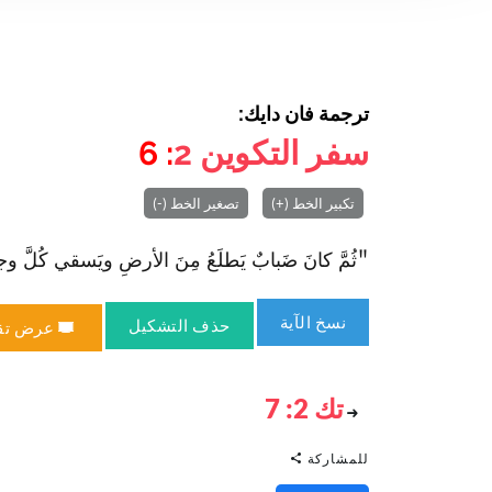
ترجمة فان دايك:
سفر التكوين
2
: 6
تكبير الخط (+)
تصغير الخط (-)
"ثُمَّ كانَ ضَبابٌ يَطلَعُ مِنَ الأرضِ ويَسقي كُلَّ وجهِ 
نسخ الآية
حذف التشكيل
عرض تق
تك 2: 7
للمشاركة