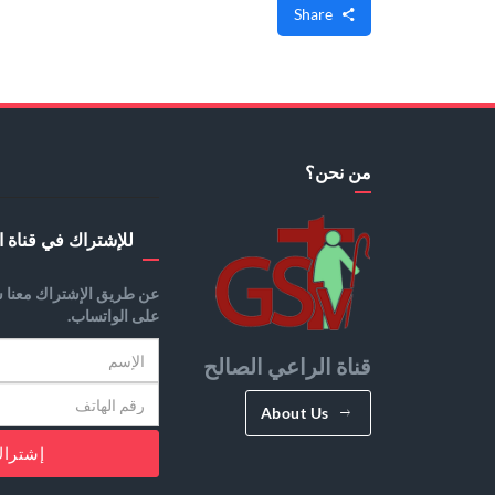
Share
من نحن؟
للإشتراك في قناة ا
عن طريق الإشتراك معنا س
على الواتساب.
قناة الراعي الصالح
About Us
إشترا