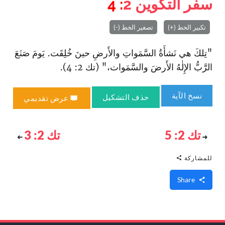
سفر التكوين
2
: 4
تكبير الخط (+)
تصغير الخط (-)
"تِلكَ هي نَشأَةُ السَّمَواتِ والأَرضِ حينَ خُلِقَت. يَومَ صَنَعَ
الرَّبُّ الإِلٰهُ الأَرضَ والسَّمَوات،" (تك 2: 4).
نسخ الآية
حذف التشكيل
عرض تقديمي
تك 2: 5
تك 2: 3
للمشاركة
Share