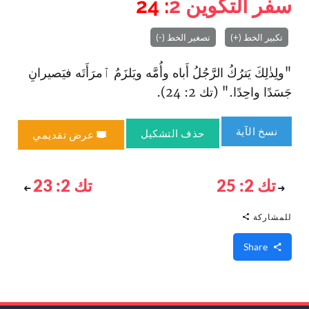
سفر التكوين
2
: 24
تكبير الخط (+)
تصغير الخط (-)
"ولِذٰلِكَ يَترُكُ الرَّجُلُ أَباه وأُمَّه ويَلزَمُ ٱمرَأَتَه فيَصيرانِ
جَسَدًا واحِدًا." (تك 2: 24).
نسخ الآية
حذف التشكيل
عرض تقديمي
تك 2: 25
تك 2: 23
للمشاركة
Share