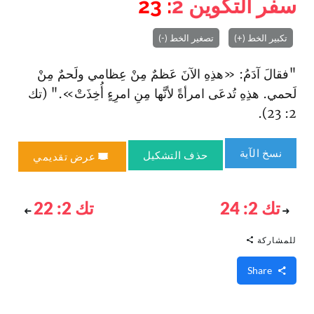
سفر التكوين
2
: 23
تكبير الخط (+)
تصغير الخط (-)
"فقالَ آدَمُ: «هذِهِ الآنَ عَظمٌ مِنْ عِظامي ولَحمٌ مِنْ
لَحمي. هذِهِ تُدعَى امرأةً لأنَّها مِنِ امرِءٍ أُخِذَتْ»." (تك
2: 23).
نسخ الآية
حذف التشكيل
عرض تقديمي
تك 2: 24
تك 2: 22
للمشاركة
Share