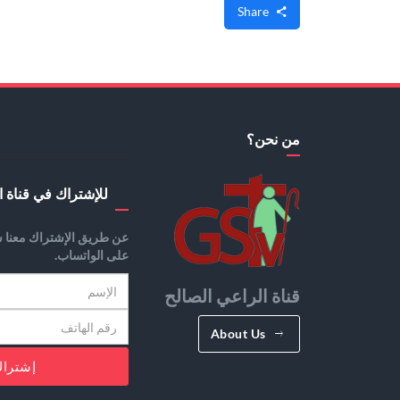
Share
من نحن؟
للإشتراك في قناة ا
عن طريق الإشتراك معنا س
على الواتساب.
قناة الراعي الصالح
About Us
إشترا