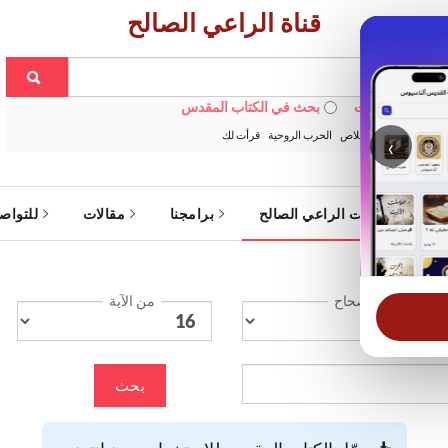
قناة الراعي الصالح
 في الويبسايت
بحث في الكتاب المقدس
:
خبزنا اليومي
الخلاص
الحرب الروحية
قرأت لك
‹
ة
خدمات الراعي الصالح
برامجنا
مقالات
للتواص
الإصحاح
من الآية
بحث