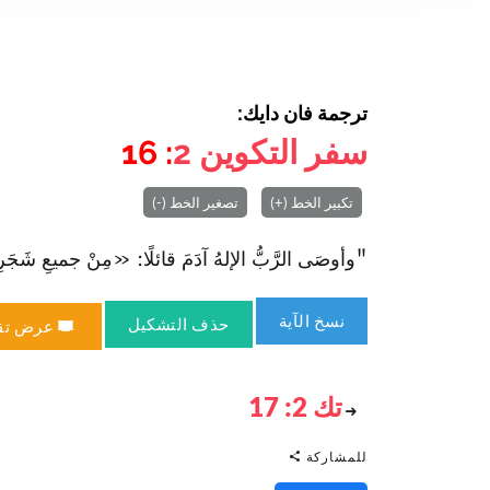
ترجمة فان دايك:
سفر التكوين
2
: 16
تكبير الخط (+)
تصغير الخط (-)
"وأوصَى الرَّبُّ الإلهُ آدَمَ قائلًا: «مِنْ جميعِ شَجَرِ الجَن
نسخ الآية
حذف التشكيل
عرض تق
تك 2: 17
للمشاركة