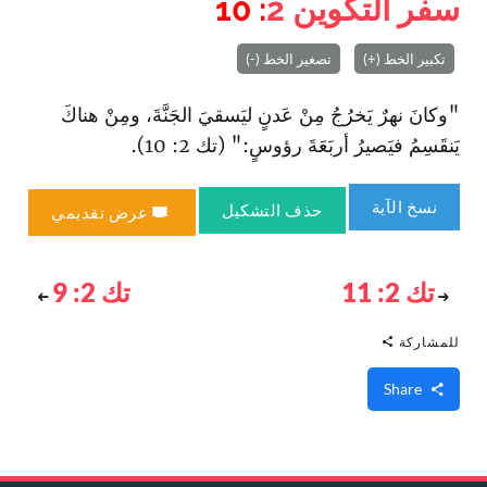
سفر التكوين
2
: 10
تكبير الخط (+)
تصغير الخط (-)
"وكانَ نهرٌ يَخرُجُ مِنْ عَدنٍ ليَسقيَ الجَنَّةَ، ومِنْ هناكَ
يَنقَسِمُ فيَصيرُ أربَعَةَ رؤوسٍ:" (تك 2: 10).
نسخ الآية
حذف التشكيل
عرض تقديمي
تك 2: 11
تك 2: 9
للمشاركة
Share