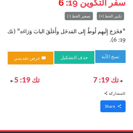
سفر التكوين
19
: 6
تكبير الخط (+)
تصغير الخط (-)
"فخَرَجَ إِلَيهِم لُوطٌ إِلى المَدخَل وأَغلَقَ البابَ وَرَاءَه" (تك
19: 6).
نسخ الآية
حذف التشكيل
عرض تقديمي
تك 19: 7
تك 19: 5
للمشاركة
Share