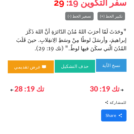
سفر التكوين
19
: 29
تكبير الخط (+)
تصغير الخط (-)
"وحَدَثَ لَمّا أخرَبَ اللهُ مُدُنَ الدّائرَةِ أنَّ اللهَ ذَكَرَ
إبراهيمَ، وأرسَلَ لوطًا مِنْ وسَطِ الِانقِلابِ. حينَ قَلَبَ
المُدُنَ الّتي سكَنَ فيها لوطٌ." (تك 19: 29).
نسخ الآية
حذف التشكيل
عرض تقديمي
تك 19: 30
تك 19: 28
للمشاركة
Share