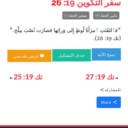
سفر التكوين
19
: 26
تكبير الخط (+)
تصغير الخط (-)
"فٱلتَفَتَتِ ٱمرَأَةُ لُوطٍ إِلى وَرائِها فصارَت نُصْبَ مِلْح."
(تك 19: 26).
نسخ الآية
حذف التشكيل
عرض تقديمي
تك 19: 27
تك 19: 25
للمشاركة
Share