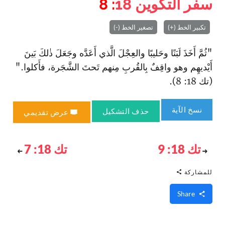
سفر التكوين
18
: 8
تكبير الخط (+)
تصغير الخط (-)
"ثُمَّ أَخَذَ لَبَنًا وحَليبًا والعِجْلَ الَّذي أَعَدَّه وجَعَلَ ذٰلكَ بَينَ
أَيْديهِم وهو واقِفٌ بِالقُربِ مِنهم تَحتَ الشَّجَرة، فأَكلوا."
(تك 18: 8).
نسخ الآية
حذف التشكيل
عرض تقديمي
تك 18: 9
تك 18: 7
للمشاركة
Share