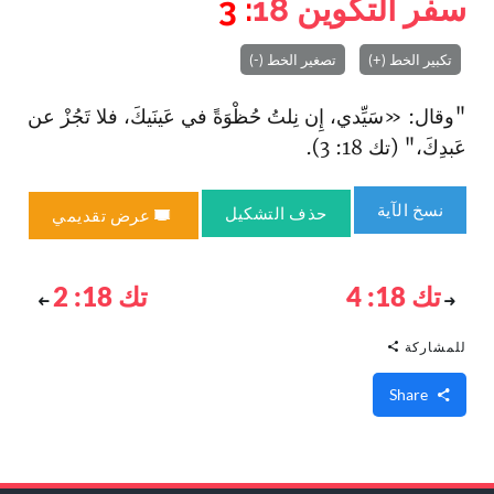
سفر التكوين
18
: 3
تكبير الخط (+)
تصغير الخط (-)
"وقال: «سَيِّدي، إِن نِلتُ حُظْوَةً في عَينَيكَ، فلا تَجُزْ عن
عَبدِكَ،" (تك 18: 3).
نسخ الآية
حذف التشكيل
عرض تقديمي
تك 18: 4
تك 18: 2
للمشاركة
Share