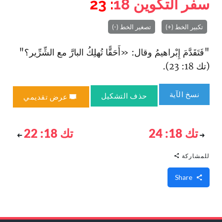
سفر التكوين
18
: 23
تكبير الخط (+)
تصغير الخط (-)
"فَتَقَدَّمَ إِبْراهيمُ وقال: «أَحَقًّا تُهلِكُ البارَّ مع الشِّرِّير؟"
(تك 18: 23).
نسخ الآية
حذف التشكيل
عرض تقديمي
تك 18: 24
تك 18: 22
للمشاركة
Share