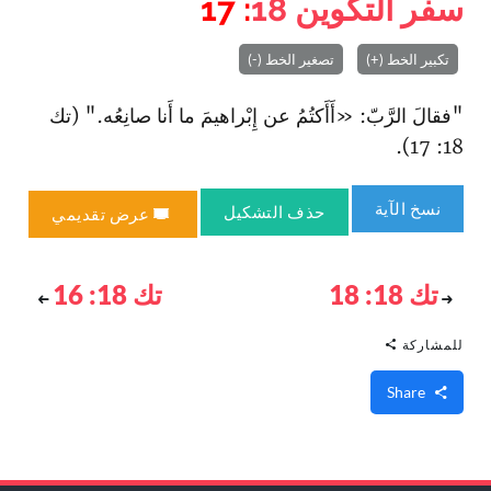
سفر التكوين
18
: 17
تكبير الخط (+)
تصغير الخط (-)
"فقالَ الرَّبّ: «أَأَكتُمُ عن إِبْراهيمَ ما أَنا صانِعُه." (تك
18: 17).
نسخ الآية
حذف التشكيل
عرض تقديمي
تك 18: 18
تك 18: 16
للمشاركة
Share