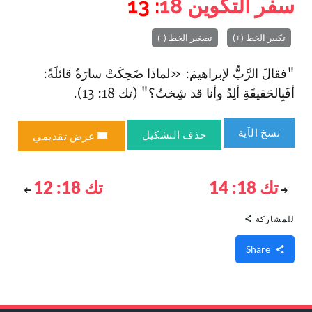
سفر التكوين
18
: 13
تكبير الخط (+)
تصغير الخط (-)
"فقالَ الرَّبُّ لإبراهيمَ: «لماذا ضَحِكَتْ سارَةُ قائلَةً:
أفَبِالحَقيقَةِ ألِدُ وأنا قد شِختُ؟" (تك 18: 13).
نسخ الآية
حذف التشكيل
عرض تقديمي
تك 18: 14
تك 18: 12
للمشاركة
Share