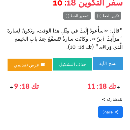
سفر التكوين
18
: 10
تكبير الخط (+)
تصغير الخط (-)
"قال: «سأَعودُ إِلَيكَ في مِثْلِ هٰذا الوَقت، ويَكونُ لِسارةَ
ٱمرَأَتِكَ ٱبنٌ». وكانَت سارةُ تَتَسمَّعُ عِندَ بابِ الخَيمَةِ
الَّذي وَراءَه." (تك 18: 10).
نسخ الآية
حذف التشكيل
عرض تقديمي
تك 18: 11
تك 18: 9
للمشاركة
Share