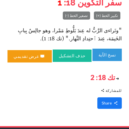
سفر التكوين
18
: 1
تكبير الخط (+)
تصغير الخط (-)
"وتَراءى الرَّبُّ له عِندَ بَلُّوطِ مَمْرا، وهو جالِسٌ بِبابِ
الخَيمَة، عِندَ ٱحتِدادِ النَّهار." (تك 18: 1).
نسخ الآية
حذف التشكيل
عرض تقديمي
تك 18: 2
للمشاركة
Share