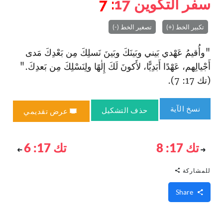
سفر التكوين
17
: 7
تكبير الخط (+)
تصغير الخط (-)
"وأُقيمُ عَهْدي بَيني وبَينَكَ وبَينَ نَسلِكَ مِن بَعْدِكَ مَدى
أَجْيالِهم، عَهْدًا أَبَدِيًّا، لأَكونَ لَكَ إِلٰهًا ولِنَسْلِكَ مِن بَعدِكَ."
(تك 17: 7).
نسخ الآية
حذف التشكيل
عرض تقديمي
تك 17: 8
تك 17: 6
للمشاركة
Share