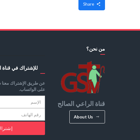
Share
من نحن؟
للإشتراك في قناة ا
عن طريق الإشتراك معنا س
على الواتساب.
قناة الراعي الصالح
About Us
إشترا