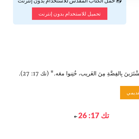
📥 حمّل الكتاب المقدس للاستخدام بدون إنترنت
تحميل للاستخدام بدون إنترنت
َرَينَ بِالفِضَّةِ مِنَ الغَريب، خُتِنوا معَه." (تك 17: 27).
ديمي
تك 17: 26