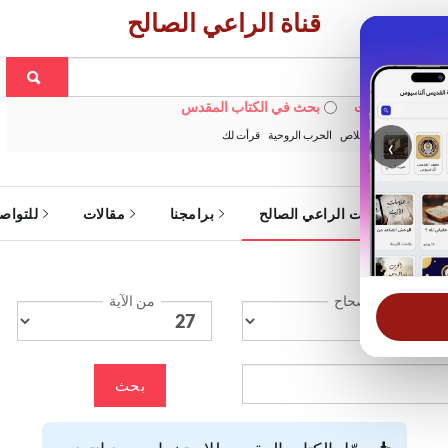
قناة الراعي الصالح
 في الويبسايت
بحث في الكتاب المقدس
:
خبزنا اليومي
الخلاص
الحرب الروحية
قرأت لك
‹
ة
خدمات الراعي الصالح
برامجنا
مقالات
للتواص
الإصحاح
من الآية
بحث