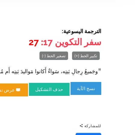
الترجمة اليسوعية:
سفر التكوين
17
: 27
تكبير الخط (+)
تصغير الخط (-)
"وجَميعُ رِجالِ بَيتِه، سَواءٌ أَكانوا مَواليدَ بَيتِه أَم مُشْت
نسخ الآية
حذف التشكيل
عرض تق
للمشاركة