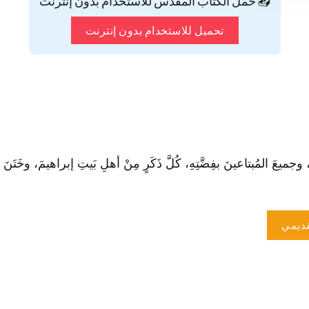
📥 حمّل الكتاب المقدس للاستخدام بدون إنترنت
تحميل للاستخدام بدون إنترنت
ميعَ المُبتاعينَ بفِضَّتِهِ، كُلَّ ذَكَرٍ مِنْ أهلِ بَيتِ إبراهيمَ، وخَتَنَ لَ
ديمي