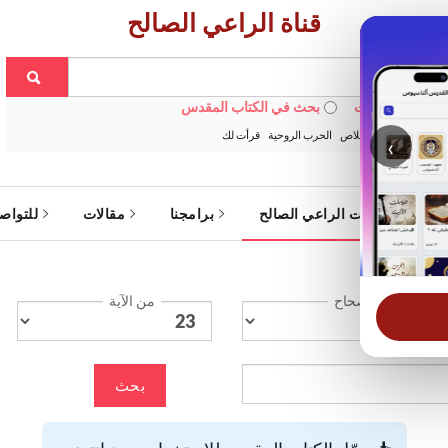
قناة الراعي الصالح
 في الويبسايت
بحث في الكتاب المقدس
:
خبزنا اليومي
الخلاص
الحرب الروحية
قرأت لك
‹
ة
خدمات الراعي الصالح
برامجنا
مقالات
للتواص
الإصحاح
من الآية
بحث