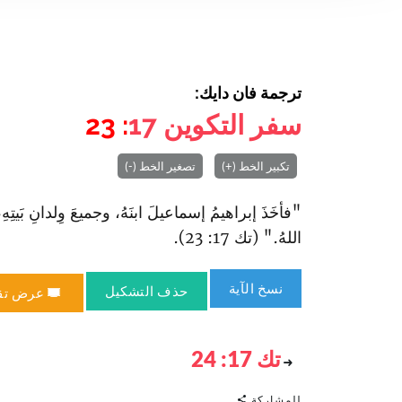
ترجمة فان دايك:
سفر التكوين
17
: 23
تكبير الخط (+)
تصغير الخط (-)
"فأخَذَ إبراهيمُ إسماعيلَ ابنَهُ، وجميعَ وِلدانِ بَيتِهِ، وج
اللهُ." (تك 17: 23).
نسخ الآية
حذف التشكيل
عرض تق
تك 17: 24
للمشاركة