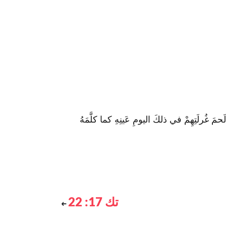
حمَ غُرلَتِهِمْ في ذلكَ اليومِ عَينِهِ كما كلَّمَهُ
تك 17: 22