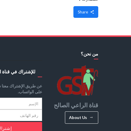
Share
من نحن؟
للإشتراك في قناة ا
عن طريق الإشتراك معنا س
على الواتساب.
قناة الراعي الصالح
About Us
إشترا