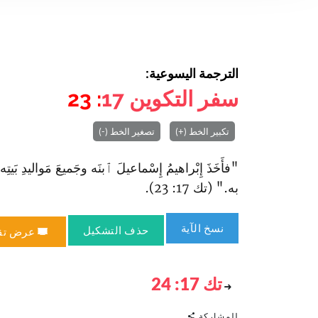
الترجمة اليسوعية:
سفر التكوين
17
: 23
تكبير الخط (+)
تصغير الخط (-)
"فأَخَذَ إِبْراهيمُ إِسْماعيلَ ٱبنَه وجَميعَ مَواليدِ بَيتِه و
به." (تك 17: 23).
نسخ الآية
حذف التشكيل
عرض تق
تك 17: 24
للمشاركة