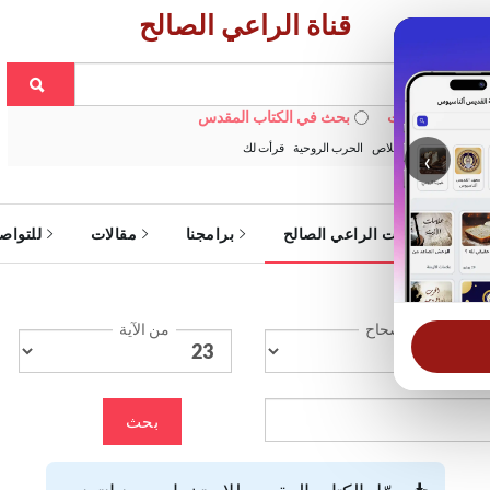
قناة الراعي الصالح
 في الويبسايت
بحث في الكتاب المقدس
:
خبزنا اليومي
الخلاص
الحرب الروحية
قرأت لك
‹
ة
خدمات الراعي الصالح
برامجنا
مقالات
للتواص
الإصحاح
من الآية
بحث