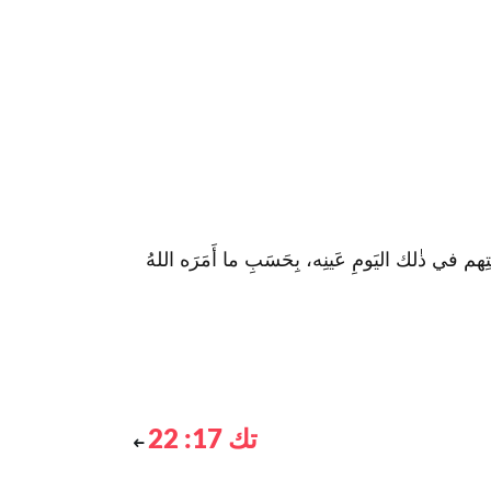
لفَتِهم في ذٰلك اليَومِ عَينِه، بِحَسَبِ ما أَمَرَه اللهُ
تك 17: 22