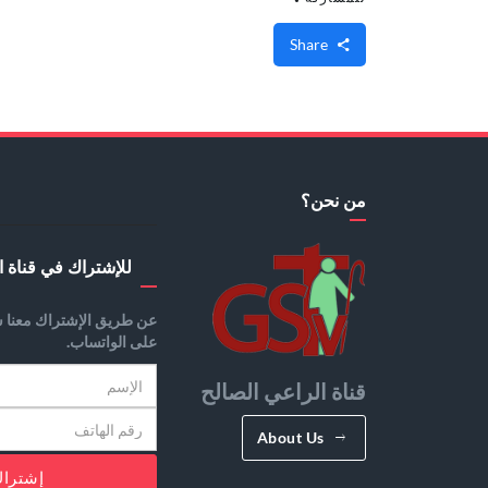
Share
من نحن؟
للإشتراك في قناة ا
عن طريق الإشتراك معنا س
على الواتساب.
قناة الراعي الصالح
About Us
إشترا