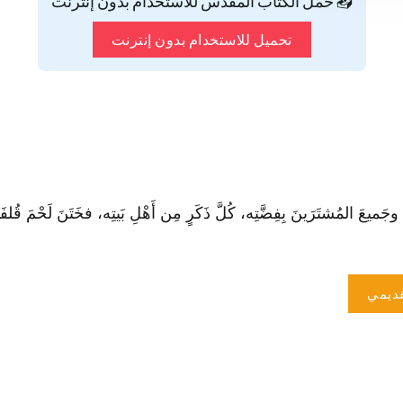
📥 حمّل الكتاب المقدس للاستخدام بدون إنترنت
تحميل للاستخدام بدون إنترنت
جَميعَ المُشتَرَينَ بِفِضَّتِه، كُلَّ ذَكَرٍ مِن أَهْلِ بَيتِه، فخَتَنَ لَحْمَ قُ
ديمي