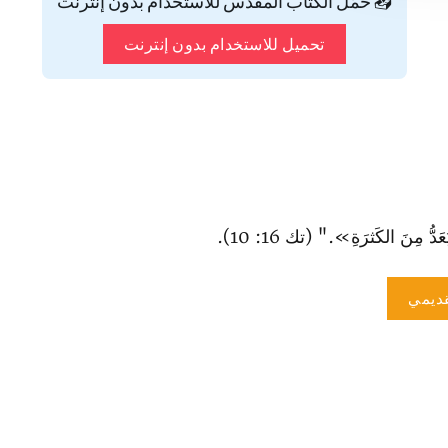
📥 حمّل الكتاب المقدس للاستخدام بدون إنترنت
تحميل للاستخدام بدون إنترنت
ُ مِنَ الكَثرَةِ»." (تك 16: 10).
ديمي