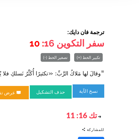
ترجمة فان دايك:
سفر التكوين
16
: 10
تكبير الخط (+)
تصغير الخط (-)
"وقالَ لها مَلاكُ الرَّبِّ: «تكثيرًا أُكَثِّرُ نَسلكِ فلا يُعَدّ
نسخ الآية
حذف التشكيل
عرض تق
تك 16: 11
للمشاركة