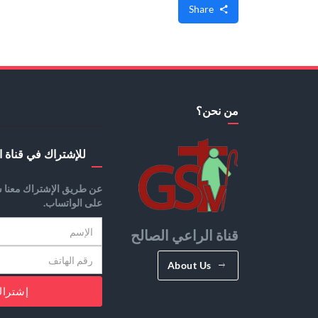
Share
من نحن؟
للإشتراك في قناة ا
عن طريق الإشتراك معنا س
على الواتساب.
قناة الراعي الصالح
About Us
إشترا