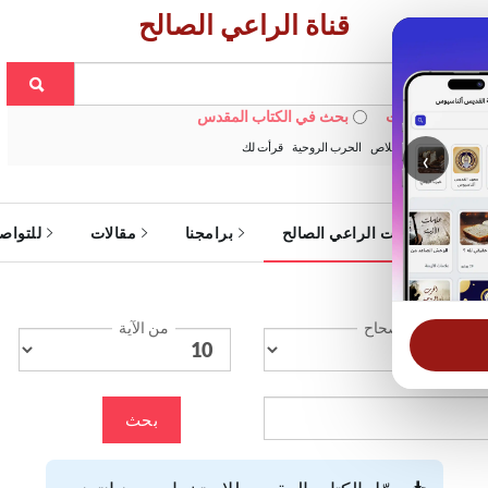
قناة الراعي الصالح
 في الويبسايت
بحث في الكتاب المقدس
:
خبزنا اليومي
الخلاص
الحرب الروحية
قرأت لك
‹
ة
خدمات الراعي الصالح
برامجنا
مقالات
للتواص
الإصحاح
من الآية
بحث