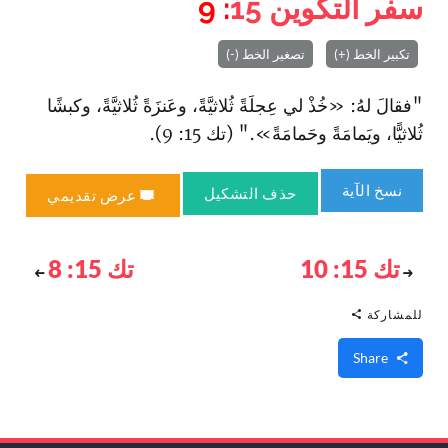
سفر التكوين
15
: 9
تكبير الخط (+)
تصغير الخط (-)
"فقالَ لهُ: «خُذْ لي عِجلَةً ثُلاثيَّةً، وعَنزَةً ثُلاثيَّةً، وكبشًا
ثُلاثيًّا، ويَمامَةً وحَمامَةً»." (تك 15: 9).
نسخ الآية
حذف التشكيل
عرض تقديمي
تك 15: 10
تك 15: 8
للمشاركة
Share