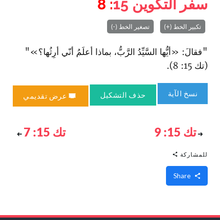
سفر التكوين
15
: 8
تكبير الخط (+)
تصغير الخط (-)
"فقالَ: «أيُّها السَّيِّدُ الرَّبُّ، بماذا أعلَمُ أنّي أرِثُها؟»"
(تك 15: 8).
نسخ الآية
حذف التشكيل
عرض تقديمي
تك 15: 9
تك 15: 7
للمشاركة
Share