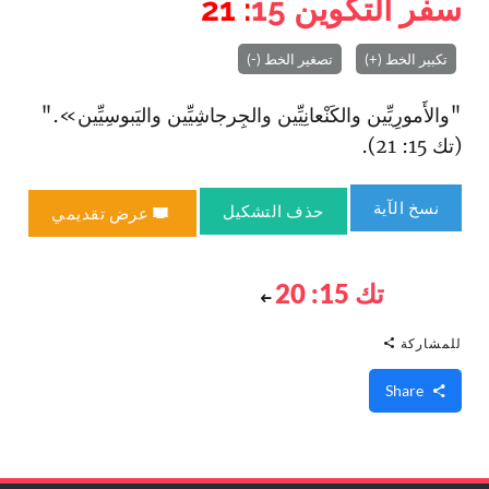
سفر التكوين
15
: 21
تكبير الخط (+)
تصغير الخط (-)
"والأَمورِيِّين والكَنْعانِيِّين والجِرجاشِيِّين واليَبوسِيِّين»."
(تك 15: 21).
نسخ الآية
حذف التشكيل
عرض تقديمي
تك 15: 20
للمشاركة
Share