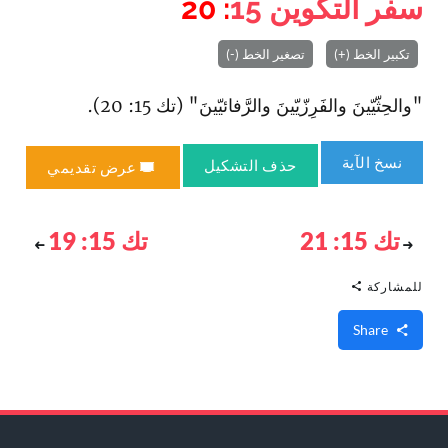
سفر التكوين
15
: 20
تكبير الخط (+)
تصغير الخط (-)
"والحِثّيّينَ والفَرِزّيّينَ والرَّفائيّينَ" (تك 15: 20).
نسخ الآية
حذف التشكيل
عرض تقديمي
تك 15: 21
تك 15: 19
للمشاركة
Share