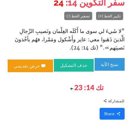
سفر التكوين
14
: 24
تكبير الخط (+)
تصغير الخط (-)
"لا شَيءَ لي سوى ما أَكَلَه الغِلْمان ونَصيبِ الرِّجالِ
الَّذينَ ذَهَبوا معي: عانِر وأَشْكول ومَمْرا، فهُم يأخُذونَ
نَصيبَهم»." (تك 14: 24).
نسخ الآية
حذف التشكيل
عرض تقديمي
تك 14: 23
للمشاركة
Share