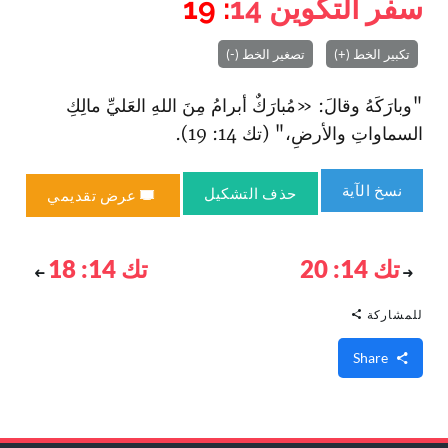
سفر التكوين
14
: 19
تكبير الخط (+)
تصغير الخط (-)
"وبارَكَهُ وقالَ: «مُبارَكٌ أبرامُ مِنَ اللهِ العَليِّ مالِكِ
السماواتِ والأرضِ،" (تك 14: 19).
نسخ الآية
حذف التشكيل
عرض تقديمي
تك 14: 20
تك 14: 18
للمشاركة
Share