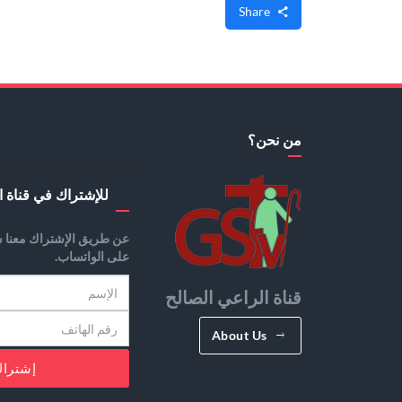
Share
من نحن؟
للإشتراك في قناة ا
عن طريق الإشتراك معنا س
على الواتساب.
قناة الراعي الصالح
About Us
إشترا