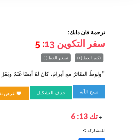
ترجمة فان دايك:
سفر التكوين
13
: 5
تكبير الخط (+)
تصغير الخط (-)
"ولوطٌ السّائرُ مع أبرامَ، كانَ لهُ أيضًا غَنَمٌ وبَقَرٌ وخيا
نسخ الآية
حذف التشكيل
عرض تق
تك 13: 6
للمشاركة