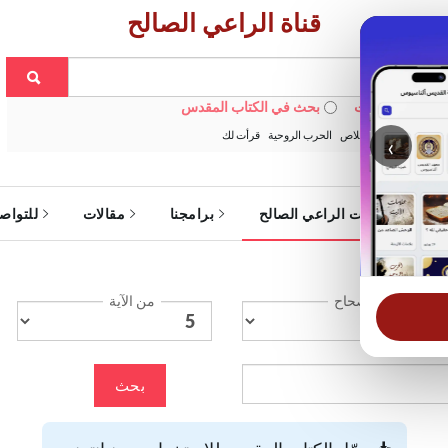
قناة الراعي الصالح
 في الويبسايت
بحث في الكتاب المقدس
:
خبزنا اليومي
الخلاص
الحرب الروحية
قرأت لك
‹
ة
خدمات الراعي الصالح
برامجنا
مقالات
للتواص
الإصحاح
من الآية
بحث