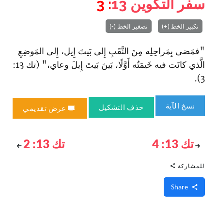
سفر التكوين
13
: 3
تكبير الخط (+)
تصغير الخط (-)
"فمَضى بِمَراحِلِه مِنَ النَّقَبِ إِلى بَيتَ إِيل، إِلى المَوضِعِ
الَّذي كانَت فيه خَيمَتُه أَوَّلًا، بَينَ بَيتَ إِيلَ وعاي،" (تك 13:
3).
نسخ الآية
حذف التشكيل
عرض تقديمي
تك 13: 4
تك 13: 2
للمشاركة
Share