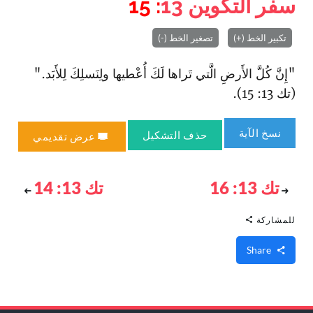
سفر التكوين
13
: 15
تكبير الخط (+)
تصغير الخط (-)
"إِنَّ كُلَّ الأَرضِ الَّتي تَراها لَكَ أُعْطيها ولِنَسلِكَ لِلأَبَد."
(تك 13: 15).
نسخ الآية
حذف التشكيل
عرض تقديمي
تك 13: 16
تك 13: 14
للمشاركة
Share